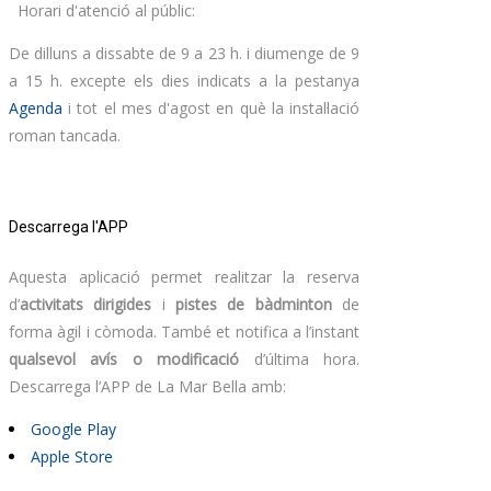
Horari d'atenció al públic:
De dilluns a dissabte de 9 a 23 h. i diumenge de 9
a 15 h. excepte els dies indicats a la pestanya
Agenda
i tot el mes d'agost en què la instal·lació
roman tancada.
Descarrega l'APP
Aquesta aplicació permet realitzar la reserva
d’
activitats dirigides
i
pistes de bàdminton
de
forma àgil i còmoda. També et notifica a l’instant
qualsevol avís o modificació
d’última hora.
Descarrega l’APP de La Mar Bella amb:
Google Play
Apple Store