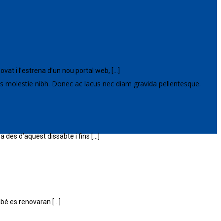
at i l’estrena d’un nou portal web, […]
s molestie nibh. Donec ac lacus nec diam gravida pellentesque.
 des d’aquest dissabte i fins […]
mbé es renovaran […]