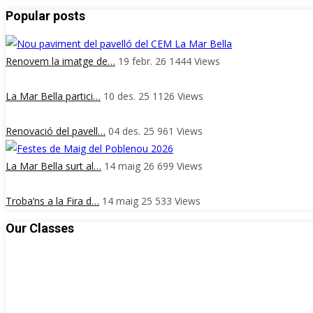
Popular posts
Renovem la imatge de…
19 febr. 26
1444
Views
La Mar Bella partici…
10 des. 25
1126
Views
Renovació del pavell…
04 des. 25
961
Views
La Mar Bella surt al…
14 maig 26
699
Views
Troba’ns a la Fira d…
14 maig 25
533
Views
Our Classes