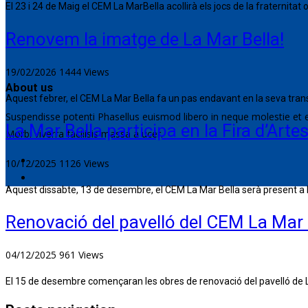
El 23 i 24 de Maig el CEM La MarBella acollirà els jocs de la fraternitat 
Renovem la imatge de La Mar Bella!
19/02/2026
1444
Views
About us
Aquest febrer, el CEM La Mar Bella fa un pas endavant en la seva trans
Suspendisse potenti Phasellus euismod libero in neque molestie et 
La Mar Bella participa en la Fira d’Art
Morbi viverra facilisis massa a ucer.
10/12/2025
1126
Views
Aquest dissabte, 13 de desembre, el CEM La Mar Bella serà present a la
Renovació del pavelló del CEM La Mar 
04/12/2025
961
Views
El 15 de desembre començaran les obres de renovació del pavelló de La