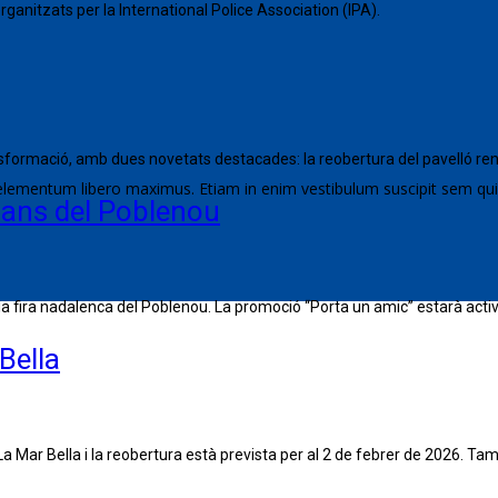
organitzats per la International Police Association (IPA).
formació, amb dues novetats destacades: la reobertura del pavelló renov
elementum libero maximus. Etiam in enim vestibulum suscipit sem qui
esans del Poblenou
 fira nadalenca del Poblenou. La promoció “Porta un amic” estarà activa
Bella
 Mar Bella i la reobertura està prevista per al 2 de febrer de 2026. Ta