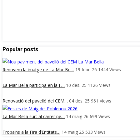
Popular posts
Renovem la imatge de La Mar Be…
19 febr. 26
1444
Views
La Mar Bella participa en la F…
10 des. 25
1126
Views
Renovació del pavelló del CEM…
04 des. 25
961
Views
La Mar Bella surt al carrer pe…
14 maig 26
699
Views
Troba’ns a la Fira d’Entitats…
14 maig 25
533
Views