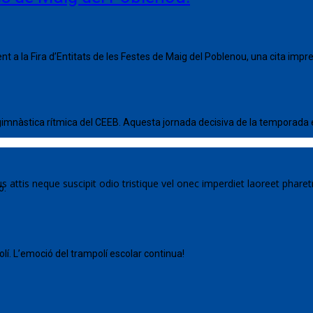
 a la Fira d’Entitats de les Festes de Maig del Poblenou, una cita impre
 gimnàstica rítmica del CEEB. Aquesta jornada decisiva de la temporada 
llus attis neque suscipit odio tristique vel onec imperdiet laoreet pha
o.
lí. L’emoció del trampolí escolar continua!