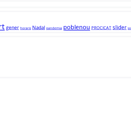
rt
poblenou
slider
gener
Nadal
PROCICAT
horaris
pandemia
so