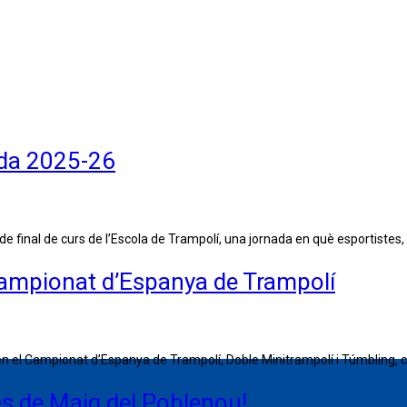
ada 2025-26
 de final de curs de l’Escola de Trampolí, una jornada en què esportistes, f
 Campionat d’Espanya de Trampolí
n el Campionat d’Espanya de Trampolí, Doble Minitrampolí i Túmbling, cele
tes de Maig del Poblenou!