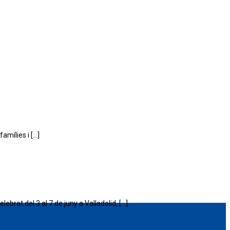
amílies i […]
brat del 3 al 7 de juny a Valladolid, […]