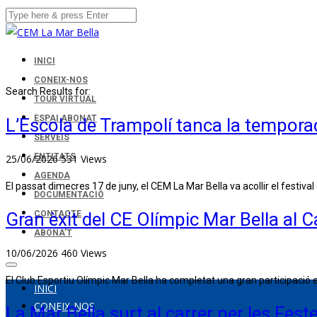
INICI
CONEIX-NOS
Search Results for:
TOUR VIRTUAL
ESPAI ABONAT
L’Escola de Trampolí tanca la tempor
SERVEIS
ENTITATS
25/06/2026
531
Views
AGENDA
El passat dimecres 17 de juny, el CEM La Mar Bella va acollir el festival
DOCUMENTACIÓ
CONTACTE
Gran èxit del CE Olímpic Mar Bella al
ABONA’T
10/06/2026
460
Views
El Club Esportiu Olímpic Mar Bella ha completat una gran participació e
INICI
CONEIX-NOS
La Mar Bella surt al carrer per les Fes